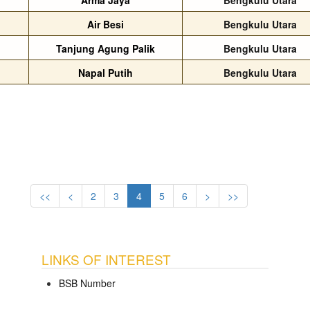
Arma Jaya
Bengkulu Utara
Air Besi
Bengkulu Utara
Tanjung Agung Palik
Bengkulu Utara
Napal Putih
Bengkulu Utara
<<
<
2
3
4
5
6
>
>>
LINKS OF INTEREST
BSB Number