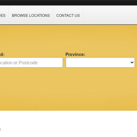
DES
BROWSE LOCATIONS
CONTACT US
nd:
Province:
a